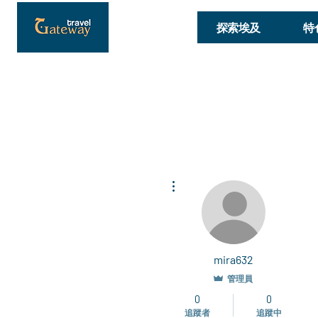
探索埃及
特
更多動作
mira632
管理員
0
0
追蹤者
追蹤中