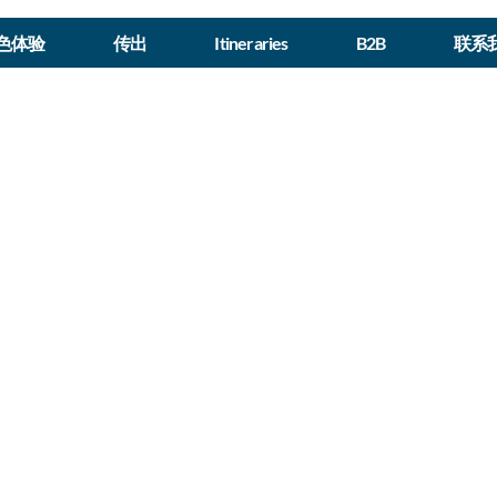
色体验
传出
Itineraries
B2B
联系