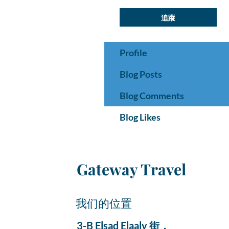
追蹤
Profile
Blog Posts
Blog Comments
Blog Likes
Gateway Travel
我们的位置
3-B Elsad Elaaly 街，