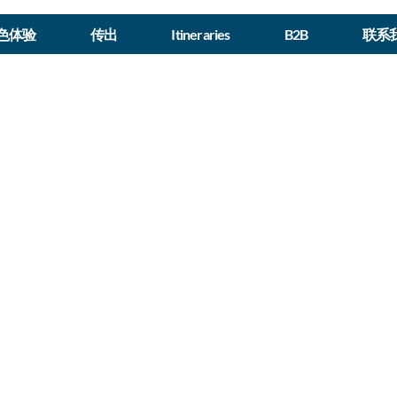
色体验
传出
Itineraries
B2B
联系