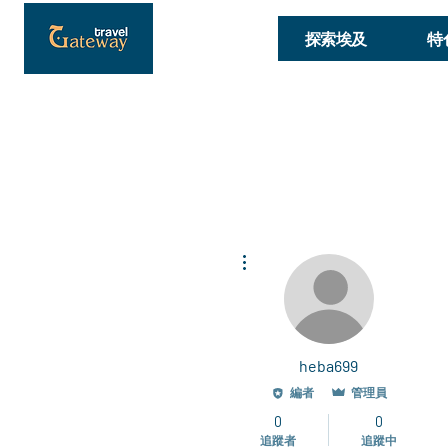
探索埃及
特
更多動作
heba699
編者
管理員
0
0
追蹤者
追蹤中