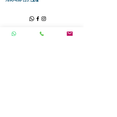
هاتف:
123-456-7890
Home
عن
Itineraries
Contact
FAQ